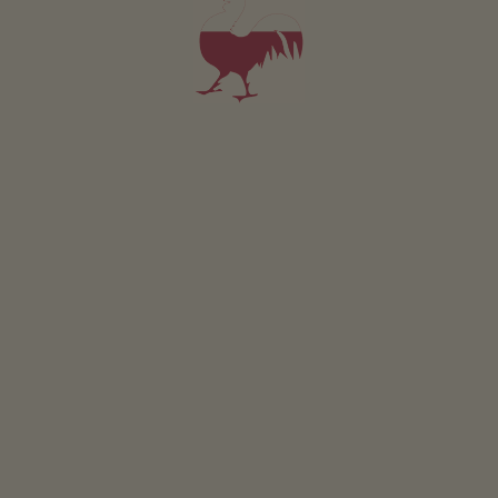
KONKURS
Weź udział i wygraj
WYDARZENIA
W skrócie
SKLEP INTERNETOWY
Produkty wysokiej jakości
RAJ DLA DZIECI
Przygoda na farmie