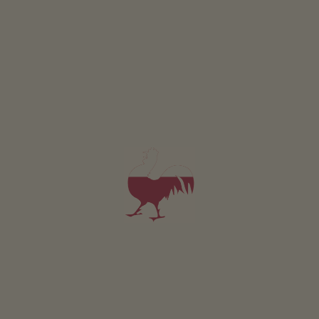
Michael Moriggl
Mals
(Vinschgau)
Gospodarstwo z Hodowla zwierząt
śniadanie
5,0
"Celujący"
(25 oceny)
możliwość rezerwacji online
Apartament od 110€
za noc