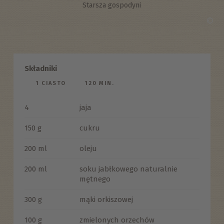
Starsza gospodyni
©
Składniki
1 CIASTO
120 MIN.
4
jaja
150 g
cukru
200 ml
oleju
200 ml
soku jabłkowego naturalnie
mętnego
300 g
mąki orkiszowej
100 g
zmielonych orzechów