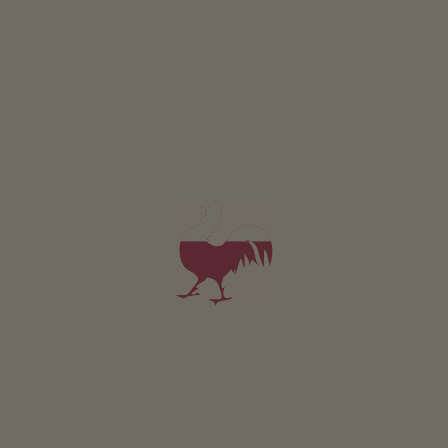
jagodowych
śniadanie
5,0
"Bardzo dobry"
(3 oceny)
możliwość rezerwacji online
Apartament od 130€
za noc
Schupferhof